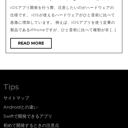
め
iOSアプリ開発を行う際、注意したいのがハードウェアの
て
仕様です。 iOSが使えるハードウェアがひと昔前に比べて
開
急激に増加しています。 例えば、iOSアプリを使う定番の
発
製品であるiPhoneですが、ひと昔前に比べて種類が非 […]
す
READ
READ MORE
る
MORE
と
き
の
注
Tips
意
点
サイトマップ
Androidとの違い
Swiftで開発できるアプリ
初めて開発するときの注意点