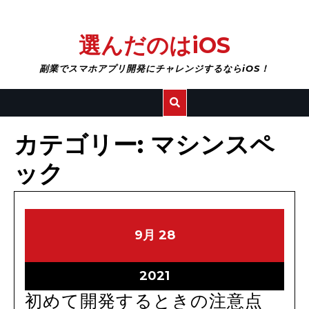
Skip
選んだのはiOS
to
content
副業でスマホアプリ開発にチャレンジするならiOS！
カテゴリー:
マシンスペ
ック
21.9.28
21.9.28
9月
28
21.9.28
2021
初
初めて開発するときの注意点